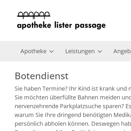
Apotheke
Leistungen
Angeb
Botendienst
Sie haben Termine? Ihr Kind ist krank und
pharmazeutische Beratung ist immer garan
Sie möchten überfüllte Bahnen meiden und
weitere Fragen? Unser LINDA Fachpersonal steht Ihne
nervenzehrende Parkplatzsuche sparen? Es 
warum Sie Ihre dringend benötigten Medik
persönlich abholen können. Deswegen hab