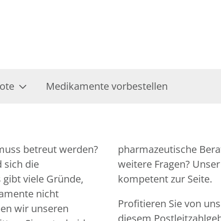
ote
Medikamente vorbestellen
 muss betreut werden?
tiert. Sie haben noch
 sich die
n jederzeit
gibt viele Gründe,
kompetent zur Seite.
amente nicht
Profitieren Sie von un
en wir unseren
diesem Postleitzahlgeb