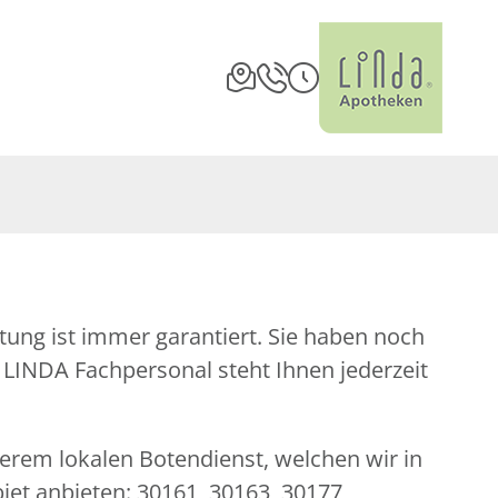
serem lokalen Botendienst, welchen wir in
iet anbieten: 30161, 30163, 30177